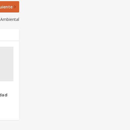
uiente
 Ambiental
idad