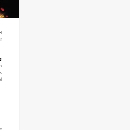
l
2
s
n
s
l
e