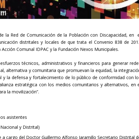
o de la Red de Comunicación de la Población con Discapacidad, en e
icación distritales y locales de que trata el Convenio 838 de 201
 y la Acción Comunal IDPAC y la Fundación Nexos Municipales.
sfuerzos técnicos, administrativos y financieros para generar rede
ial, alternativa y comunitaria que promuevan la equidad, la integració
al y la defensa y fortalecimiento de lo público de conformidad con lo
 alianza estratégica con los medios comunitarios y alternativos, en e
a la movilización”.
los asistentes
acional y Distrital)
 a cargo del Doctor Guillermo Alfonso Jaramillo Secretario Distrital d